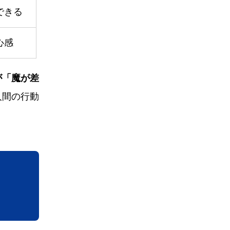
できる
心感
が「魔が差
人間の行動