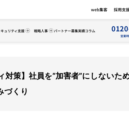
web集客
採用支
0120
セキュリティ支援
戦略人事
パートナー募集
実績
コラム
営業時間 
ィ対策】社員を”加害者”にしないた
みづくり