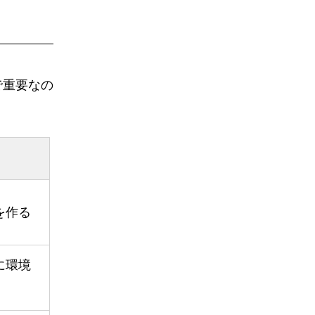
で重要なの
を作る
に環境