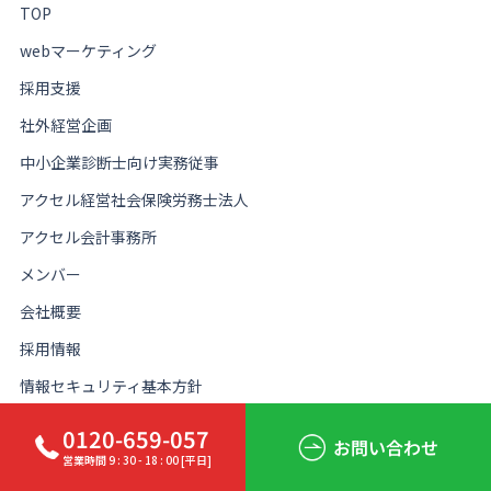
TOP
webマーケティング
採用支援
社外経営企画
中小企業診断士向け実務従事
アクセル経営社会保険労務士法人
アクセル会計事務所
メンバー
会社概要
採用情報
情報セキュリティ基本方針
本社
東京都品川区東五反田4丁目9-2 東五反田KBビル12F
0120-659-057
お問い合わせ
名古屋事務所
愛知県名古屋市中村区椿町12番8号 椿町ビル4B
営業時間 9 : 30 - 18 : 00 [平日]
大阪事務所
大阪府大阪市北区野崎町6番8号 トレックノース梅田ビ