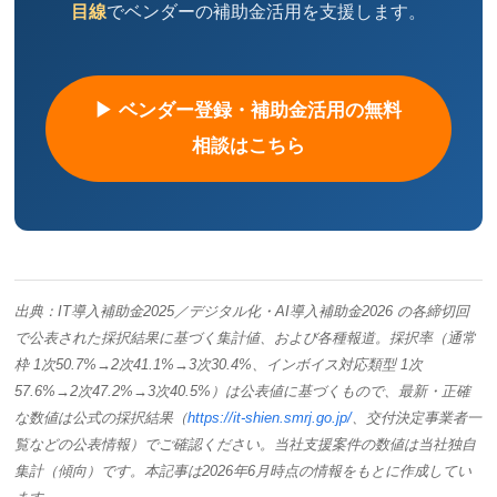
目線
でベンダーの補助金活用を支援します。
▶ ベンダー登録・補助金活用の無料
相談はこちら
出典：IT導入補助金2025／デジタル化・AI導入補助金2026 の各締切回
で公表された採択結果に基づく集計値、および各種報道。採択率（通常
枠 1次50.7%→2次41.1%→3次30.4%、インボイス対応類型 1次
57.6%→2次47.2%→3次40.5%）は公表値に基づくもので、最新・正確
な数値は公式の採択結果（
https://it-shien.smrj.go.jp/
、交付決定事業者一
覧などの公表情報）でご確認ください。当社支援案件の数値は当社独自
集計（傾向）です。本記事は2026年6月時点の情報をもとに作成してい