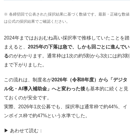
※ 各締切回で公表された採択結果に基づく数値です。最新・正確な数値
は公式の採択結果でご確認ください。
2024年まではおおむね高い採択率で推移していたことを踏
まえると、
2025年の下落は急で、しかも回ごとに進んでい
る
のがわかります。通常枠は1次の約5割から3次には約3割
まで下がりました。
この流れは、制度名が
2026年（令和8年度）から「デジタ
ル化・AI導入補助金」へと変わった後
も基本的に続くと見
ておくのが安全です。
実際、2026年1次公募でも、採択率は通常枠で約44%、イ
ンボイス枠で約47%という水準でした。
▶ あわせて読む：