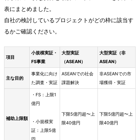
表にまとめました。
自社の検討しているプロジェクトがどの枠に該当す
るかご確認ください。
小規模実証・
大型実証
大型実証（非
項目
FS事業
（ASEAN）
ASEAN）
事業化に向け
ASEANでの社会
非ASEANでの市
主な目的
た調査・実証
課題解決
場獲得・実証
・FS：上限1
億円
下限5億円超〜上
下限5億円超〜上
補助上限額
・小規模実
限40億円
限40億円
証：上限5億
円