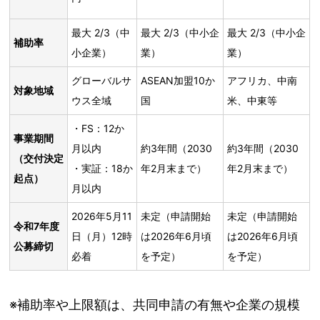
最大 2/3（中
最大 2/3（中小企
最大 2/3（中小企
補助率
小企業）
業）
業）
グローバルサ
ASEAN加盟10か
アフリカ、中南
対象地域
ウス全域
国
米、中東等
・FS
：
12か
事業期間
月以内
約3年間（2030
約3年間（2030
（交付決定
・実証：18か
年2月末まで）
年2月末まで）
起点）
月以内
2026年5月11
未定（申請開始
未定（申請開始
令和7年度
日（月）12時
は2026年6月頃
は2026年6月頃
公募締切
必着
を予定）
を予定）
※補助率や上限額は、共同申請の有無や企業の規模