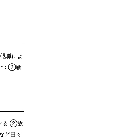
②退職によ
つ ②新
かる ②故
など日々