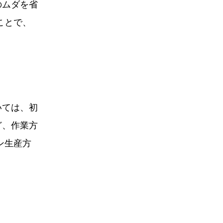
のムダを省
ことで、
いては、初
ど、作業方
ン生産方