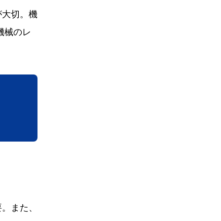
が大切。機
機械のレ
要。また、