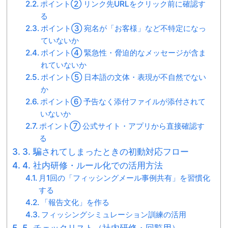
ポイント② リンク先URLをクリック前に確認す
る
ポイント③ 宛名が「お客様」など不特定になっ
ていないか
ポイント④ 緊急性・脅迫的なメッセージが含ま
れていないか
ポイント⑤ 日本語の文体・表現が不自然でない
か
ポイント⑥ 予告なく添付ファイルが添付されて
いないか
ポイント⑦ 公式サイト・アプリから直接確認す
る
3. 騙されてしまったときの初動対応フロー
4. 社内研修・ルール化での活用方法
月1回の「フィッシングメール事例共有」を習慣化
する
「報告文化」を作る
フィッシングシミュレーション訓練の活用
5. チェックリスト（社内研修・回覧用）