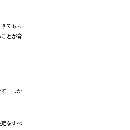
てきてもら
ることが育
です。しか
決定をすべ