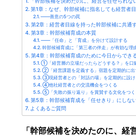
「幹部候補を決めたのに、経営を任せられな
第1章：なぜ、幹部候補に指名しても経営者
――善意の5つの罠
第2章：経営者目線を持った幹部候補に共通
第3章：幹部候補育成の本質
――「任命」と「育成」を分けて設計する
幹部候補育成に「第三者の伴走」が有効な理
第4章：幹部候補育成のために今日からでき
①「経営層の立場だったらどうする？」を口
②「経営課題を定義する」宿題を定期的に出
③現経営者との「対話の場」を定期的に設け
④他社経営者との交流機会をつくる
⑤「失敗の振り返り」を賞賛する文化をつく
第5章：幹部候補育成を「任せきり」にしな
よくあるご質問
「幹部候補を決めたのに、経