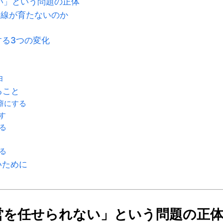
い」という問題の正体
目線が育たないのか
する3つの変化
由
ること
癖にする
す
る
る
いために
営を任せられない」という問題の正