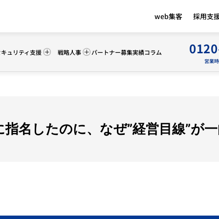
web集客
採用支
0120
セキュリティ支援
戦略人事
パートナー募集
実績
コラム
営業時間 
に指名したのに、なぜ”経営目線”が