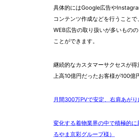
具体的にはGoogle広告やIns
コンテンツ作成などを行うことで
WEB広告の取り扱いが多いもの
ことができます。
継続的なカスタマーサクセスが得
上高10億円だったお客様が100
月間300万PVで安定、右肩あが
変化する着物業界の中で積極的に
るやま京彩グループ様）