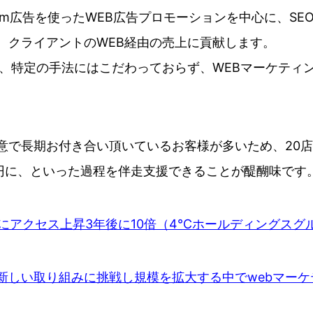
tagram広告を使ったWEB広告プロモーションを中心に、S
、クライアントのWEB経由の売上に貢献します。
の、特定の手法にはこだわっておらず、WEBマーケティ
意で長期お付き合い頂いているお客様が多いため、20店
億円に、といった過程を伴走支援できることが醍醐味です
りにアクセス上昇3年後に10倍（4℃ホールディングス
新しい取り組みに挑戦し規模を拡大する中でwebマー