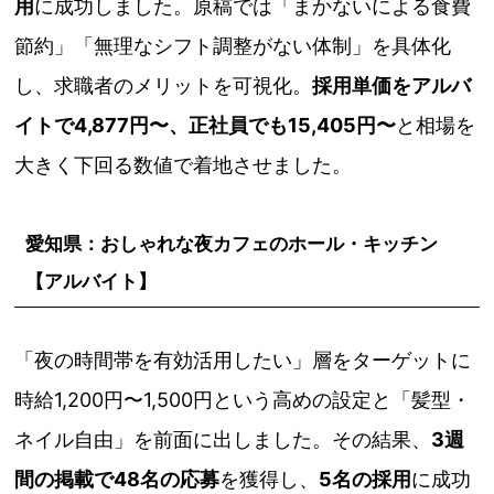
用
に成功しました。原稿では「まかないによる食費
節約」「無理なシフト調整がない体制」を具体化
し、求職者のメリットを可視化。
採用単価をアルバ
イトで4,877円〜、正社員でも15,405円〜
と相場を
大きく下回る数値で着地させました。
愛知県：おしゃれな夜カフェのホール・キッチン
【アルバイト】
「夜の時間帯を有効活用したい」層をターゲットに
時給1,200円〜1,500円という高めの設定と「髪型・
ネイル自由」を前面に出しました。その結果、
3週
間の掲載で48名の応募
を獲得し、
5名の採用
に成功