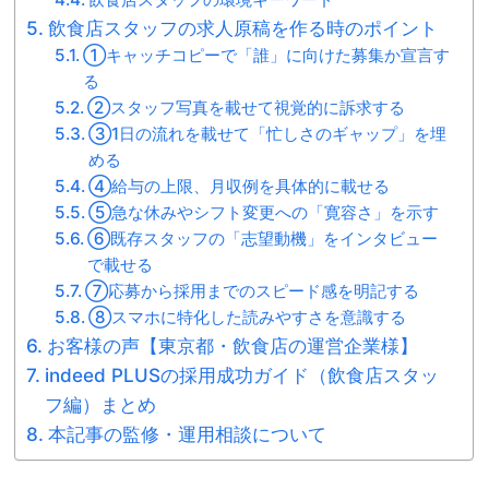
飲食店スタッフの求人原稿を作る時のポイント
①キャッチコピーで「誰」に向けた募集か宣言す
る
②スタッフ写真を載せて視覚的に訴求する
③1日の流れを載せて「忙しさのギャップ」を埋
める
④給与の上限、月収例を具体的に載せる
⑤急な休みやシフト変更への「寛容さ」を示す
⑥既存スタッフの「志望動機」をインタビュー
で載せる
⑦応募から採用までのスピード感を明記する
⑧スマホに特化した読みやすさを意識する
お客様の声【東京都・飲食店の運営企業様】
indeed PLUSの採用成功ガイド（飲食店スタッ
フ編）まとめ
本記事の監修・運用相談について