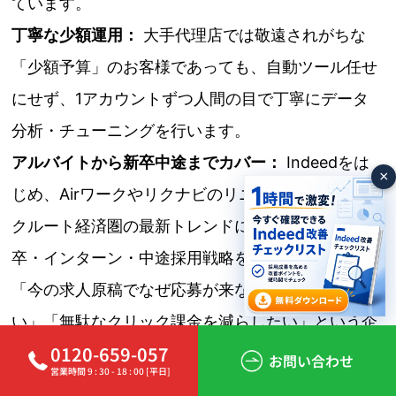
ています。
丁寧な少額運用：
大手代理店では敬遠されがちな
「少額予算」のお客様であっても、自動ツール任せ
にせず、1アカウントずつ人間の目で丁寧にデータ
分析・チューニングを行います。
アルバイトから新卒中途までカバー：
Indeedをは
×
じめ、Airワークやリクナビのリニューアルなど、リ
クルート経済圏の最新トレンドに合わせた最適な新
卒・インターン・中途採用戦略をご提案可能です。
「今の求人原稿でなぜ応募が来ないのか分からな
い」「無駄なクリック課金を減らしたい」という企
0120-659-057
業様に向けて、現在無料相談を実施しています。
お問い合わせ
営業時間 9 : 30 - 18 : 00 [平日]