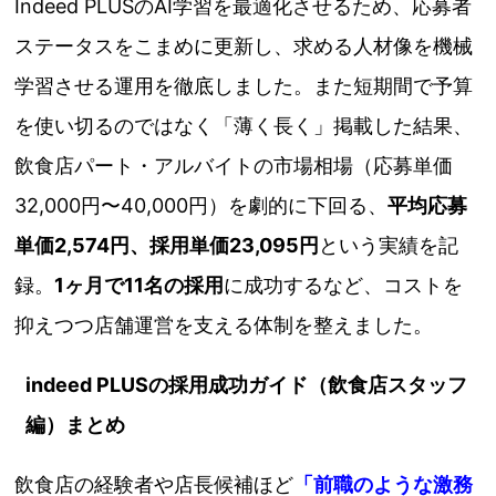
Indeed PLUSのAI学習を最適化させるため、応募者
ステータスをこまめに更新し、求める人材像を機械
学習させる運用を徹底しました。また短期間で予算
を使い切るのではなく「薄く長く」掲載した結果、
飲食店パート・アルバイトの市場相場（応募単価
32,000円〜40,000円）を劇的に下回る、
平均応募
単価2,574円、採用単価23,095円
という実績を記
録。
1ヶ月で11名の採用
に成功するなど、コストを
抑えつつ店舗運営を支える体制を整えました。
indeed PLUSの採用成功ガイド（飲食店スタッフ
編）まとめ
飲食店の経験者や店長候補ほど
「前職のような激務