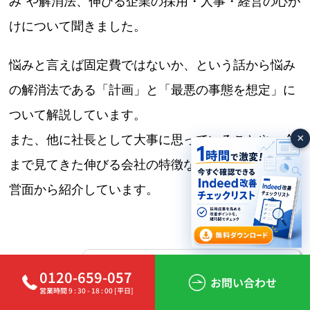
み”や解消法、伸びる企業の採用・人事・経営の心が
けについて聞きました。
悩みと言えば固定費ではないか、という話から悩み
の解消法である「計画」と「最悪の事態を想定」に
ついて解説しています。
×
また、他に社長として大事に思っていることや、今
まで見てきた伸びる会社の特徴など人事、採用、経
営面から紹介しています。
計画をたてるのは苦手なので、その
0120-659-057
お問い合わせ
営業時間 9 : 30 - 18 : 00 [平日]
へんの勉強をちゃんとしたら、レベ