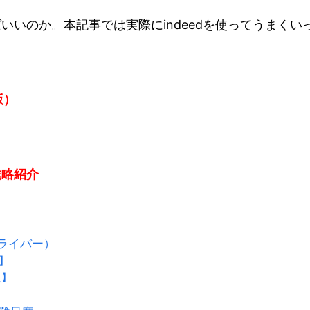
いのか。本記事では実際にindeedを使ってうまくい
。
版）
戦略紹介
ドライバー）
】
員】