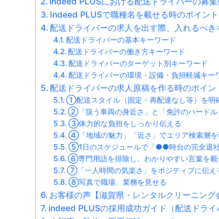
indeed PLUSにおける配送ドライバーの募
Indeed PLUSで職種名を載せる時のポイント
配送ドライバーの求人を出す際、入れるべき
配送ドライバーの基本キーワード
配送ドライバーの働き方キーワード
配送ドライバーのターゲット別キーワード
配送ドライバーの環境・設備・負担軽減キー
配送ドライバーの求人原稿を作る時のポイン
①配送スタイル（固定・再配達なし等）を明
②「扱う車両の身近さ」と「免許のハードル
③体力的な負担をしっかり伝える
④「地域の魅力」「近さ」でエリア検索層を
⑤1日のスケジュールで「●●時台の完全退
⑥専門用語を排除し、わかりやすい言葉を載
⑦「一人時間の気楽さ」をポジティブに伝え
⑧写真で職場、業務を見せる
お客様の声【滋賀県・レンタルクリーニング
indeed PLUSの採用成功ガイド（配送ドラ