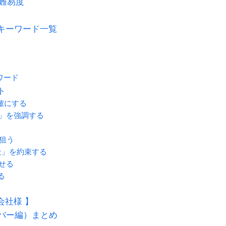
集難易度
キーワード一覧
ワード
ト
確にする
」を強調する
狙う
社」を約束する
せる
る
会社様 】
イバー編）まとめ