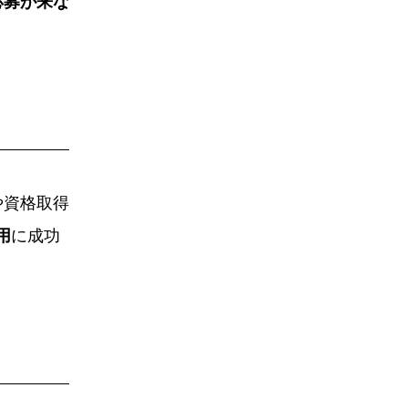
応募が来な
や資格取得
用
に成功