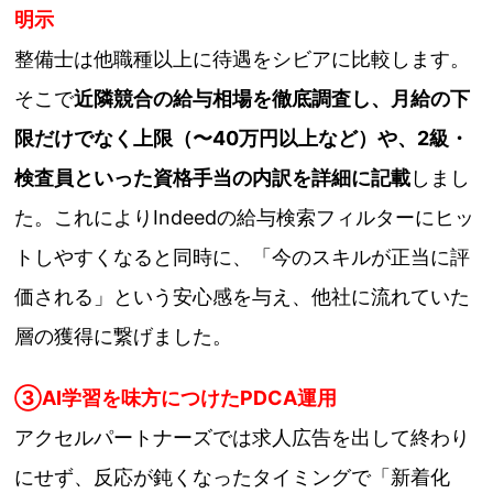
明示
整備士は他職種以上に待遇をシビアに比較します。
そこで
近隣競合の給与相場を徹底調査し、月給の下
限だけでなく上限（〜40万円以上など）や、2級・
検査員といった資格手当の内訳を詳細に記載
しまし
た。これによりIndeedの給与検索フィルターにヒッ
トしやすくなると同時に、「今のスキルが正当に評
価される」という安心感を与え、他社に流れていた
層の獲得に繋げました。
③
AI学習を味方につけたPDCA運用
アクセルパートナーズでは求人広告を出して終わり
にせず、反応が鈍くなったタイミングで「新着化