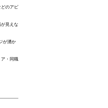
などのアピ
幅が見えな
ジが湧か
リア・同職