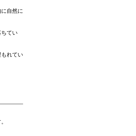
内に自然に
落ちてい
埋もれてい
す。