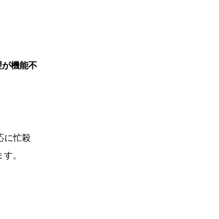
理が機能不
応に忙殺
ます。