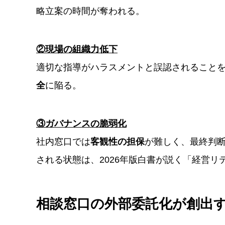
略立案の時間が奪われる。
②現場の組織力低下
適切な指導がハラスメントと誤認されること
全
に陥る。
③ガバナンスの脆弱化
社内窓口では
客観性の担保
が難しく、最終判断
される状態は、2026年版白書が説く「経営
相談窓口の外部委託化が創出