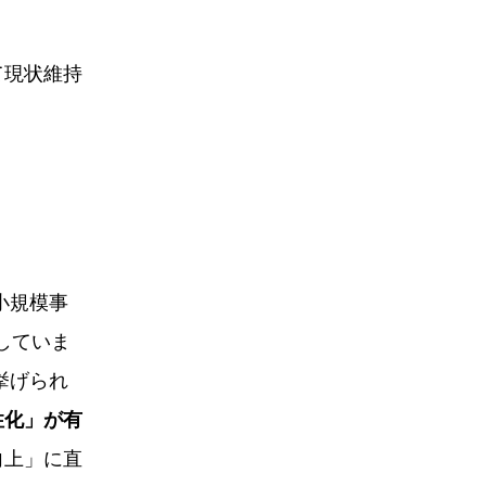
て現状維持
小規模事
していま
挙げられ
性化」が有
向上」に直