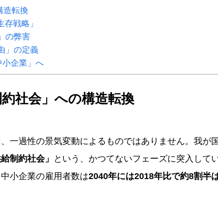
構造転換
生存戦略」
」の弊害
由」の定義
中小企業」へ
制約社会」への構造転換
は、一過性の景気変動によるものではありません。我が
供給制約社会」
という、かつてないフェーズに突入して
、中小企業の雇用者数は
2040年には2018年比で約8割