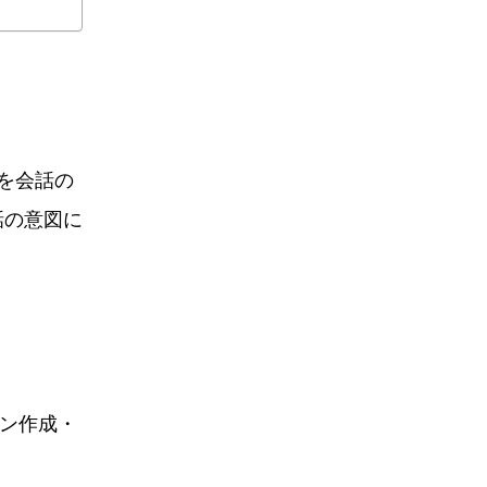
告を会話の
話の意図に
ーン作成・