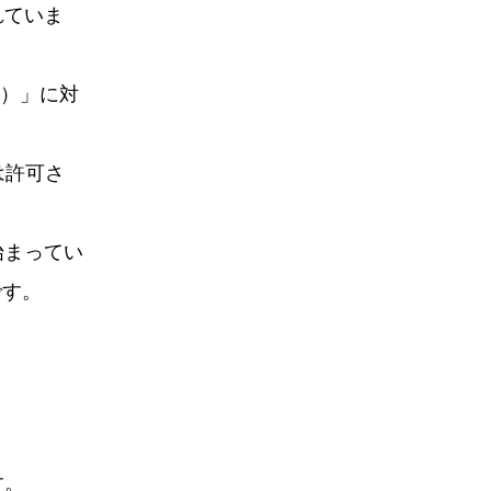
れていま
C）」に対
は許可さ
始まってい
です。
す。