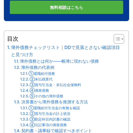
無料相談はこちら
目次
簿外債務チェックリスト｜DDで見落とさない確認項目
と見つけ方
簿外債務とは何か——帳簿に現れない債務
簿外債務の代表例
①退職給付債務
②未払残業代
③賞与引当金・未払社会保険料
④偶発債務
⑤その他の簿外債務
決算書から簿外債務を推測する方法
①退職給付引当金の有無を確認
②賞与引当金の計上状況
③勘定科目内訳書の確認
④注記事項の偶発債務
契約書・議事録で確認すべきポイント