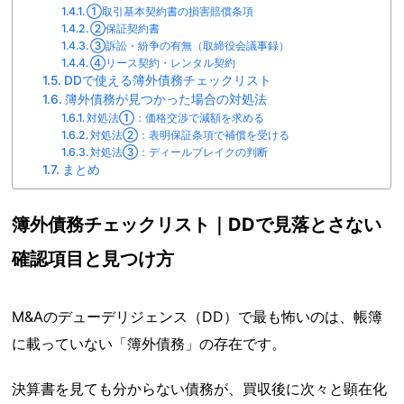
①取引基本契約書の損害賠償条項
②保証契約書
③訴訟・紛争の有無（取締役会議事録）
④リース契約・レンタル契約
DDで使える簿外債務チェックリスト
簿外債務が見つかった場合の対処法
対処法①：価格交渉で減額を求める
対処法②：表明保証条項で補償を受ける
対処法③：ディールブレイクの判断
まとめ
簿外債務チェックリスト｜DDで見落とさない
確認項目と見つけ方
M&Aのデューデリジェンス（DD）で最も怖いのは、帳簿
に載っていない「簿外債務」の存在です。
決算書を見ても分からない債務が、買収後に次々と顕在化