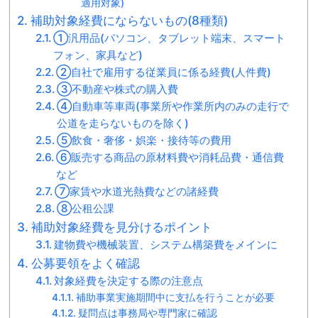
適用対象)
補助対象経費にならないもの(8種類)
①汎用品(パソコン、タブレット端末、スマート
フォン、家具など)
②自社で雇用する従業員に係る経費(人件費)
③不動産や株式の購入費
④自動車等車両(事業所や作業所内のみの走行で
公道を走らないものを除く)
⑤飲食・奢侈・娯楽・接待等の費用
⑥販売する商品の原材料費や消耗品費・通信費
など
⑦家賃や水道光熱費などの諸経費
⑧公租公課
補助対象経費を見分けるポイント
建物費や機械装置、システム構築費をメインに
公募要領をよく確認
対象経費を決定する際の注意点
補助事業実施期間中に支払を行うことが必要
疑問点は事務局や専門家に確認